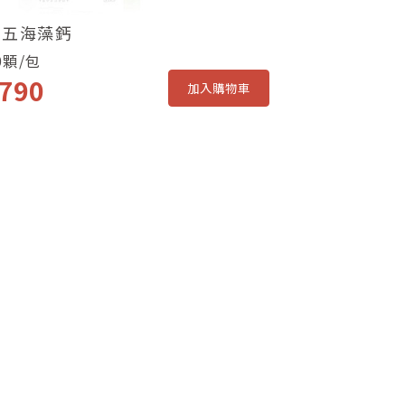
三五海藻鈣
0顆/包
790
加入購物車