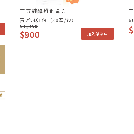
三五純酵維他命C
買2包送1包（30顆/包）
6
$1,350
$
$900
加入購物車