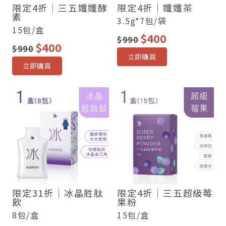
限定4折｜三五孅孅酵
限定4折｜孅孅茶
素
3.5g*7包/袋
15包/盒
$400
$990
$400
$990
立即購買
立即購買
限定31折｜冰晶胜肽
限定4折｜三五超級莓
飲
果粉
8包/盒
15包/盒